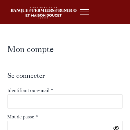
Skip to main content
Skip to header right navigation
Skip to site footer
Menu
Farmers' Bank of Rustico & Doucet House Museums
North Rustico, Prince Edward Island
Mon compte
Se connecter
Obligatoire
Identifiant ou e-mail
*
Obligatoire
Mot de passe
*